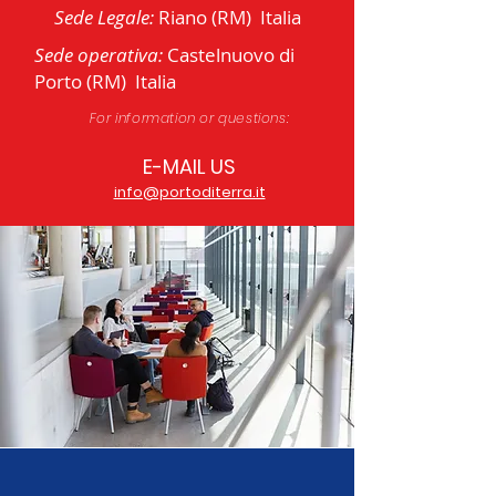
Sede Legale:
Riano
(RM)
Italia
Sede operativa:
Castelnuovo di
Porto
(RM)
Italia
For information or questions:
E-MAIL US
info@portoditerra.it