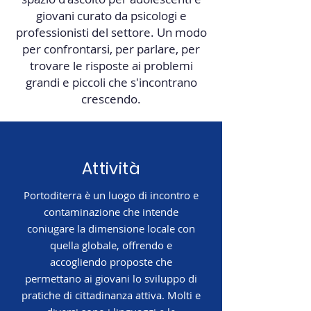
giovani curato da psicologi e
professionisti del settore. Un modo
per confrontarsi, per parlare, per
trovare le risposte ai problemi
grandi e piccoli che s'incontrano
crescendo.
Attività
Portoditerra è un luogo di incontro e
contaminazione che intende
coniugare la dimensione locale con
quella globale, offrendo e
accogliendo proposte che
permettano ai giovani lo sviluppo di
pratiche di cittadinanza attiva. Molti e