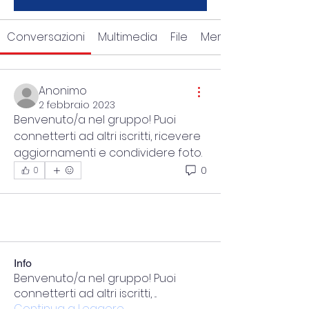
Conversazioni
Multimedia
File
Membri
Anonimo
2 febbraio 2023
Benvenuto/a nel gruppo! Puoi 
connetterti ad altri iscritti, ricevere 
aggiornamenti e condividere foto.
0
0
Info
Benvenuto/a nel gruppo! Puoi
connetterti ad altri iscritti,
...
Continua a Leggere