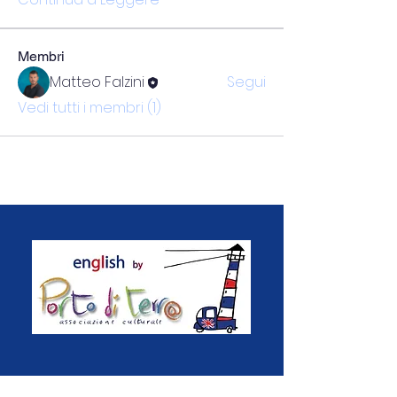
Membri
Matteo Falzini
Segui
Vedi tutti i membri (1)
QUICK NAVIGATION